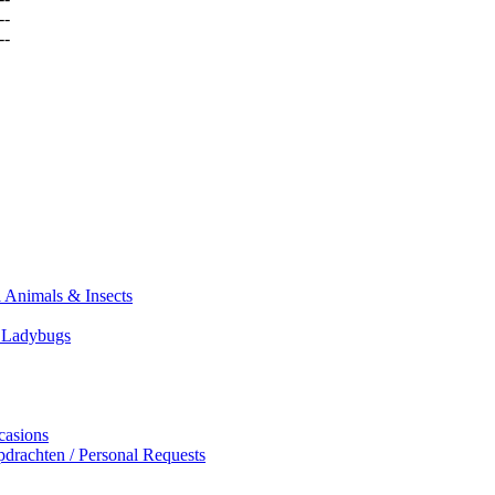
--
--
 Animals & Insects
n Ladybugs
casions
drachten / Personal Requests