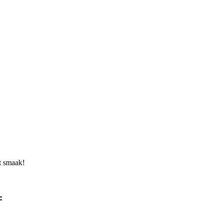
t smaak!
:
--