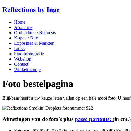
Reflections by Inge
Home
About me
Opdrachten / Requests
Kopen / Buy
Exposities & Markten
Links
Studiofotografie
Webshop
Contact
Winkelmandje
Foto bestelpagina
Blijkbaar heeft u uw keuze laten vallen op een hele mooi foto. U heef
Afmetingen van de foto's plus
passe-partouts:
(in cm.)
Foto van 20x20 of 20x30 (in passe-partout van 30x40) Eur. 39,