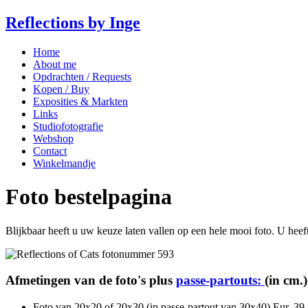
Reflections by Inge
Home
About me
Opdrachten / Requests
Kopen / Buy
Exposities & Markten
Links
Studiofotografie
Webshop
Contact
Winkelmandje
Foto bestelpagina
Blijkbaar heeft u uw keuze laten vallen op een hele mooi foto. U heef
Afmetingen van de foto's plus
passe-partouts:
(in cm.)
Foto van 20x20 of 20x30 (in passe-partout van 30x40) Eur. 39,