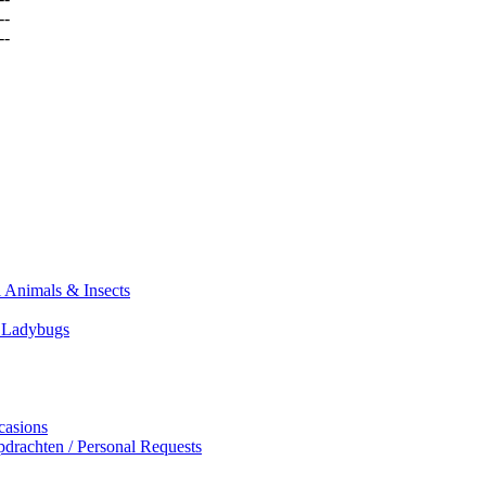
--
--
 Animals & Insects
n Ladybugs
casions
drachten / Personal Requests