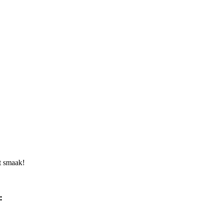
t smaak!
:
--